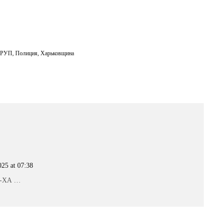
 РУП
,
Полиция
,
Харьковщина
25 at 07:38
А-ХА …