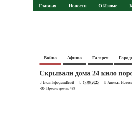
Главная
Новости
О Изюме
Война
Афиша
Галерея
Город
Скрывали дома 24 кило поро
Ізюм Інформаційний
17.06.2025
Анонсы
,
Новос
Просмотрели: 499