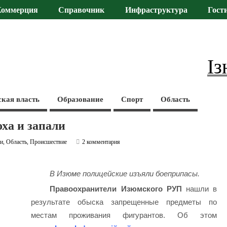
Коммерция
Справочник
Инфраструктура
Гост
Із
ская власть
Образование
Спорт
Область
ха и запали
ти
,
Область
,
Происшествие
2 комментария
В Изюме полицейские изъяли боеприпасы.
Правоохранители Изюмского РУП
нашли в
результате обыска запрещенные предметы по
местам проживания фигурантов. Об этом