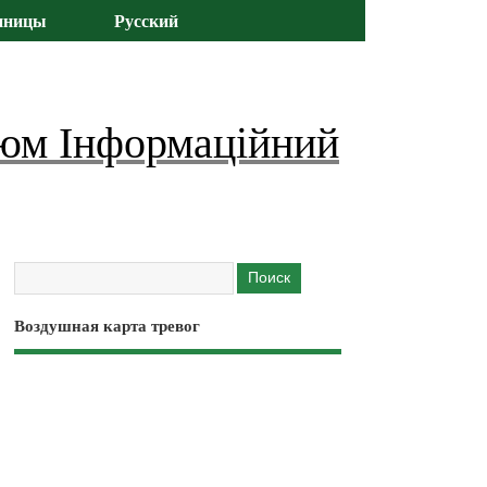
иницы
Русский
юм Інформаційний
Воздушная карта тревог