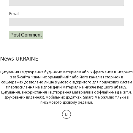
Email
News UKRAINE
Цитування і відтворення будь-яких матеріалів або їх фрагментів в Інтернеті
з веб-сайта "Ізюм Інформаційний" або його каналів і сторінок в
соцмережах дозволено лише з умовою відкритого для пошукових систем
гіперпосилання на відповідний матеріал не нижче першого абзацу.
Цитування, використання і відтворення матеріалів в оффлайн-медіа (в т.ч.
друкованих виданнях), мобільних додатках, SmartTV можливо тільки з
письмового дозволу редакції.