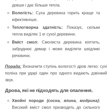
довше і дає більше тепла.
Вологість:
Суха деревина горить краще та
ефективніше.
Теплотворна здатність:
Показує, скільки
тепла виділяє 1 кг сухої деревини.
Вміст смол:
Смолиста деревина коптить,
забруднює димар і може виділяти шкідливі
речовини.
Порада:
Визначити ступінь вологості дров легко: сухі
поліна при ударі один про одного видають дзвінкий
звук.
Дрова, які не підходять для опалення.
Хвойні породи
(сосна, ялина, модрина)
:
Високий вміст смол призводить до сильного