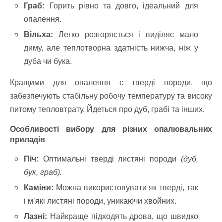
Граб:
Горить рівно та довго, ідеальний для
опалення.
Вільха:
Легко розгоряється і виділяє мало
диму, але теплотворна здатність нижча, ніж у
дуба чи бука.
Кращими для опалення є тверді породи, що
забезпечують стабільну робочу температуру та високу
питому тепловтрату. Йдеться про дуб, грабі та інших.
Особливості вибору для різних опалювальних
приладів
Піч:
Оптимальні тверді листяні породи
(дуб,
бук, граб).
Каміни:
Можна використовувати як тверді, так
і м’які листяні породи, уникаючи хвойних.
Лазні:
Найкраще підходять дрова, що швидко