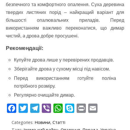
безпечного та комфортного опалення. Суха деревина
твердих листяних порід – найкращий варіант для
більшості опалювальних приладів. Перед
використанням важливо переконатися, що димар
чистий, а дрова добре просушені.
Рекомендації:
Купуйте дрова лише у перевірених продавців.
Зберігайте дрова у сухому місці під навісом.
Перед використанням готуйте поліна
потрібного розміру.
Регулярно очищайте димар.
F
T
T
Vi
W
S
Pr
E
ac
w
el
b
h
k
in
m
Categories:
Новини
,
Статті
e
itt
e
er
at
y
t
ai
Tags:
Ізюмський район
,
Опалення
,
Порада
,
Україна
,