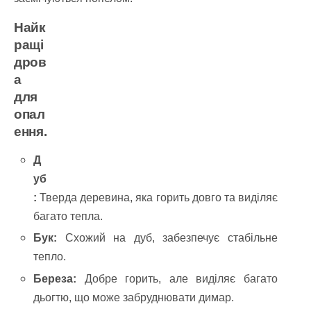
Найк
ращі
дров
а
для
опал
ення.
Д
уб
:
Тверда деревина, яка горить довго та виділяє
багато тепла.
Бук:
Схожий на дуб, забезпечує стабільне
тепло.
Береза:
Добре горить, але виділяє багато
дьогтю, що може забруднювати димар.