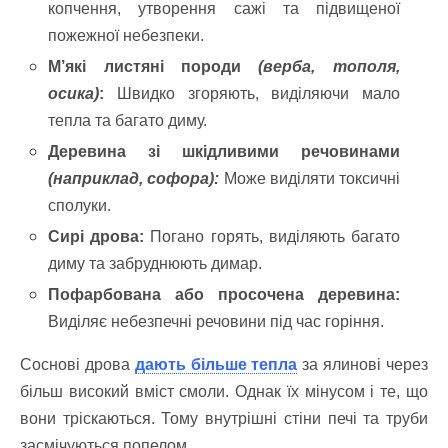
копчення, утворення сажі та підвищеної
пожежної небезпеки.
М’які листяні породи
(верба, тополя,
осика)
:
Швидко згоряють, виділяючи мало
тепла та багато диму.
Деревина зі шкідливими речовинами
(наприклад, софора):
Може виділяти токсичні
сполуки.
Сирі дрова:
Погано горять, виділяють багато
диму та забруднюють димар.
Пофарбована або просочена деревина:
Виділяє небезпечні речовини під час горіння.
Соснові дрова
дають більше тепла
за ялинові через
більш високий вміст смоли. Однак їх мінусом і те, що
вони тріскаються. Тому внутрішні стіни печі та труби
засмічуються попелом.