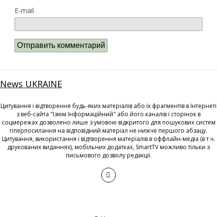
E-mail
News UKRAINE
Цитування і відтворення будь-яких матеріалів або їх фрагментів в Інтернеті
з веб-сайта "Ізюм Інформаційний" або його каналів і сторінок в
соцмережах дозволено лише з умовою відкритого для пошукових систем
гіперпосилання на відповідний матеріал не нижче першого абзацу.
Цитування, використання і відтворення матеріалів в оффлайн-медіа (в т.ч.
друкованих виданнях), мобільних додатках, SmartTV можливо тільки з
письмового дозволу редакції.