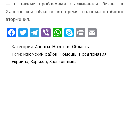
— с такими проблемами сталкивается бизнес в
Харьковской области во время полномасштабного
вторжения.
F
T
T
Vi
W
S
Pr
E
ac
w
el
b
h
k
in
m
Категории:
Анонсы
,
Новости
,
Область
e
itt
e
er
at
y
t
ai
Теги:
Изюмский район
,
Помощь
,
Предприятия
,
b
er
gr
s
p
l
Украина
,
Харьков
,
Харьковщина
o
a
A
e
o
m
p
k
p