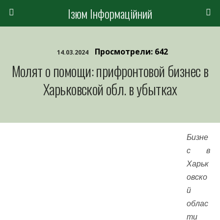
Ізюм Інформаційний
Просмотрели: 642
14.03.2024
Молят о помощи: прифронтовой бизнес в
Харьковской обл. в убытках
Бизне
с в
Харьк
овско
й
облас
ти