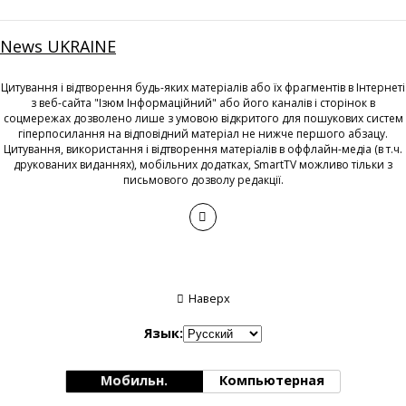
News UKRAINE
Цитування і відтворення будь-яких матеріалів або їх фрагментів в Інтернеті
з веб-сайта "Ізюм Інформаційний" або його каналів і сторінок в
соцмережах дозволено лише з умовою відкритого для пошукових систем
гіперпосилання на відповідний матеріал не нижче першого абзацу.
Цитування, використання і відтворення матеріалів в оффлайн-медіа (в т.ч.
друкованих виданнях), мобільних додатках, SmartTV можливо тільки з
письмового дозволу редакції.
Наверх
Язык:
Мобильн.
Компьютерная