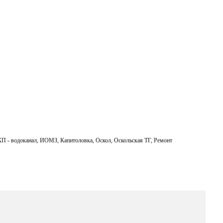
ail
П - водоканал
,
ИОМЗ
,
Капитоловка
,
Оскол
,
Оскольская ТГ
,
Ремонт