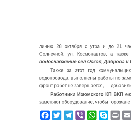
линию 28 октября с утра и до 21 ча
Солнечной, ул. Космонавтов, а такж
водоснабжение сел Оскол, Диброва и
Также за этот год коммунальщик
водопровода, выполнены работы по заме
фронт работ не завершается, — добавили
Работники Изюмского КП ВКП
еж
заменяют оборудование, чтобы горожане
Fa
T
Te
Vi
W
S
Pr
ce
wi
le
be
ha
ky
in