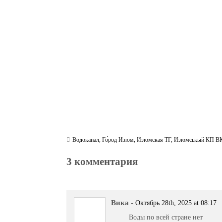
bo
tte
gr
r
ts
pe
t
ok
r
a
A
m
pp
Водоканал
,
Го́род Изюм
,
Изюмская ТГ
,
Изюмськый КП ВК
3 комментария
Вика
-
Октябрь 28th, 2025 at 08:17
Воды по всей стране нет