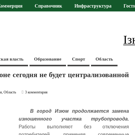
Коммерция
Справочник
Инфраструктура
Гост
Із
ская власть
Образование
Спорт
Область
оне сегодня не будет централизованной
ти
,
Область
3 комментария
В город Изюм продолжается замена
изношенного участка трубопровода.
Работы выполняют без отключения
потребителей, применяя современные