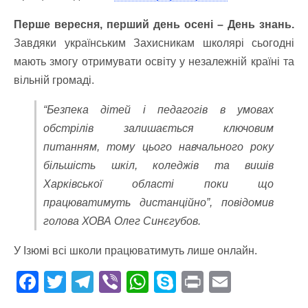
Перше вересня, перший день осені – День знань.
Завдяки українським Захисникам школярі сьогодні
мають змогу отримувати освіту у незалежній країні та
вільній громаді.
“Безпека дітей і педагогів в умовах
обстрілів залишається ключовим
питанням, тому цього навчального року
більшість шкіл, коледжів та вишів
Харківської області поки що
працюватимуть дистанційно”, повідомив
голова ХОВА Олег Синєгубов.
У Ізюмі всі школи працюватимуть лише онлайн.
F
T
T
Vi
W
S
Pr
E
ac
w
el
b
h
k
in
m