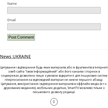
Name
Email
News UKRAINE
Цитування і відтворення будь-яких матеріалів або їх фрагментів в Інтернеті
з веб-сайта "Ізюм Інформаційний" або його каналів і сторінок в
соцмережах дозволено лише з умовою відкритого для пошукових систем
гіперпосилання на відповідний матеріал не нижче першого абзацу.
Цитування, використання і відтворення матеріалів в оффлайн-медіа (в т.ч.
друкованих виданнях), мобільних додатках, SmartTV можливо тільки з
письмового дозволу редакції.