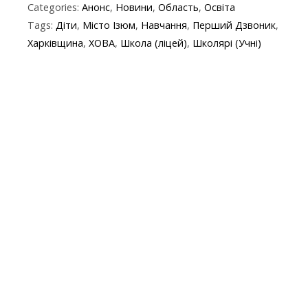
Categories:
Анонс
,
Новини
,
Область
,
Освіта
e
itt
e
er
at
y
t
ai
Tags:
Діти
,
Місто Ізюм
,
Навчання
,
Перший Дзвоник
,
b
er
gr
s
p
l
Харківщина
,
ХОВА
,
Школа (ліцей)
,
Школярі (Учні)
o
a
A
e
o
m
p
k
p