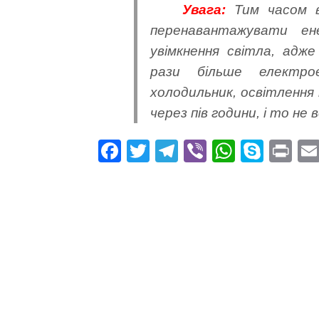
Увага:
Тим часом в
перенавантажувати ен
увімкнення світла, адж
рази більше електрое
холодильник, освітлення 
через пів години, і то не 
Fa
T
Te
Vi
W
S
Pr
ce
wi
le
be
ha
ky
in
bo
tte
gr
r
ts
pe
t
ok
r
a
A
m
pp