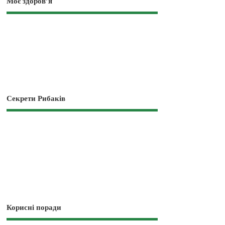
Моє здоров’я
Секрети Рибаків
Корисні поради