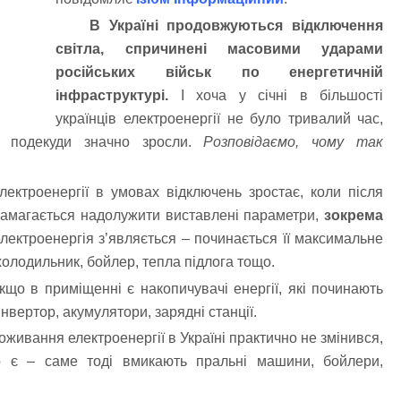
В Україні продовжуються відключення
світла, спричинені масовими ударами
російських військ по енергетичній
інфраструктурі.
І хоча у січні в більшості
українців електроенергії не було тривалий час,
 подекуди значно зросли.
Розповідаємо, чому так
лектроенергії в умовах відключень зростає, коли після
намагається надолужити виставлені параметри,
зокрема
ектроенергія з’являється – починається її максимальне
 холодильник, бойлер, тепла підлога тощо.
кщо в приміщенні є накопичувачі енергії, які починають
нвертор, акумулятори, зарядні станції.
живання електроенергії в Україні практично не змінився,
ло є – саме тоді вмикають пральні машини, бойлери,