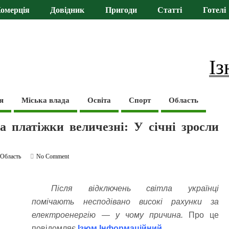
омерція
Довідник
Пригоди
Статті
Готелі
Із
я
Міська влада
Освіта
Спорт
Область
а платіжки величезні: У січні зросли
,
Область
No Comment
Після відключень світла українці
помічають несподівано високі рахунки за
електроенергію — у чому причина.
Про це
повідомляє
Ізюм Інформаційний
.