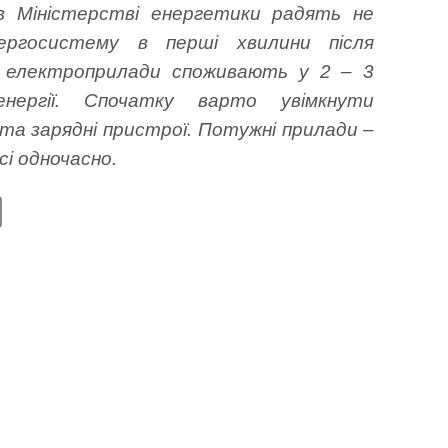
 Міністерстві енергетики радять не
ергосистему в перші хвилини після
е електроприлади споживають у 2 – 3
нергії. Спочатку варто увімкнути
та зарядні пристрої. Потужні прилади –
всі одночасно.
E
m
ail