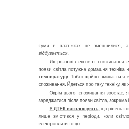
суми в платіжках не зменшилися, а
відбувається.
Як розповів експерт, споживання е
появи світла потужна домашня техніка 
температуру.
Тобто щойно вмикається ел
споживання. Йдеться про таку техніку, як
Окрім цього, споживання зростає, я
заряджатися після появи світла, зокрема і
У ДТЕК наголошують,
що рівень спо
лише змістився у періоди, коли світ
електроплити тощо.