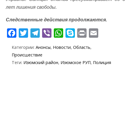
лет лишения свободы.
Следственные действия продолжаются.
F
T
T
Vi
W
S
Pr
E
ac
w
el
b
h
k
in
m
Категории:
Анонсы
,
Новости
,
Область
,
e
itt
e
er
at
y
t
ai
Происшествие
b
er
gr
s
p
l
Теги:
Изюмский район
,
Изюмское РУП
,
Полиция
o
a
A
e
o
m
p
k
p