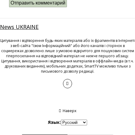
News UKRAINE
Цитування і відтворення будь-яких матеріалів або їх фрагментів в Інтернеті
з веб-сайта "Ізюм Інформаційний" або його каналів і сторінок в
соцмережах дозволено лише з умовою відкритого для пошукових систем
гіперпосилання на відповідний матеріал не нижче першого абзацу.
Цитування, використання і відтворення матеріалів в оффлайн-медіа (в т.ч.
друкованих виданнях), мобільних додатках, SmartTV можливо тільки з
письмового дозволу редакції.
Наверх
Язык: