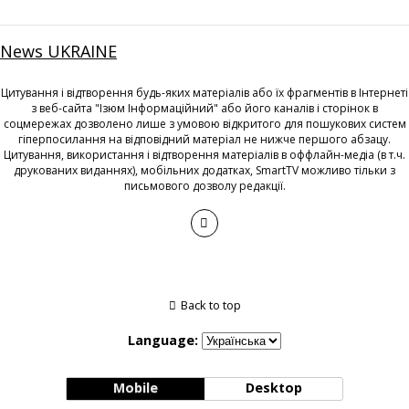
News UKRAINE
Цитування і відтворення будь-яких матеріалів або їх фрагментів в Інтернеті
з веб-сайта "Ізюм Інформаційний" або його каналів і сторінок в
соцмережах дозволено лише з умовою відкритого для пошукових систем
гіперпосилання на відповідний матеріал не нижче першого абзацу.
Цитування, використання і відтворення матеріалів в оффлайн-медіа (в т.ч.
друкованих виданнях), мобільних додатках, SmartTV можливо тільки з
письмового дозволу редакції.
Back to top
Language:
Mobile
Desktop