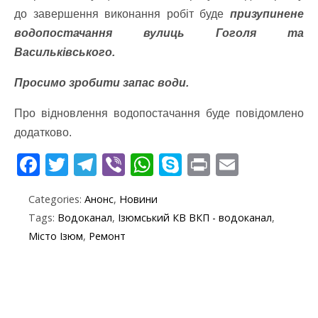
до завершення виконання робіт буде
призупинене
водопостачання вулиць Гоголя та
Васильківського.
Просимо зробити запас води.
Про відновлення водопостачання буде повідомлено
додатково.
F
T
T
Vi
W
S
Pr
E
ac
w
el
b
h
k
in
m
Categories:
Анонс
,
Новини
e
itt
e
er
at
y
t
ai
Tags:
Водоканал
,
Ізюмський КВ ВКП - водоканал
,
b
er
gr
s
p
l
Місто Ізюм
,
Ремонт
o
a
A
e
o
m
p
k
p