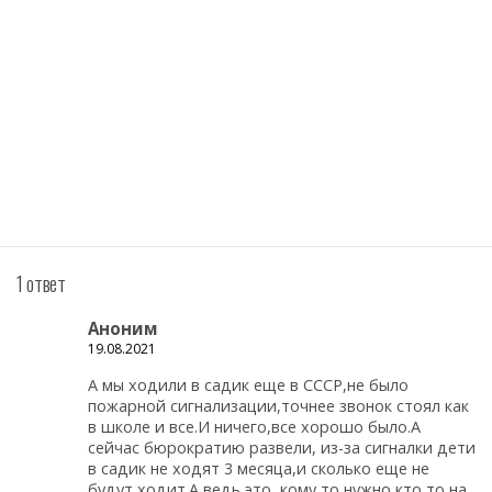
1 ответ
Аноним
19.08.2021
А мы ходили в садик еще в СССР,не было
пожарной сигнализации,точнее звонок стоял как
в школе и все.И ничего,все хорошо было.А
сейчас бюрократию развели, из-за сигналки дети
в садик не ходят 3 месяца,и сколько еще не
будут ходит.А ведь это, кому то нужно,кто то на