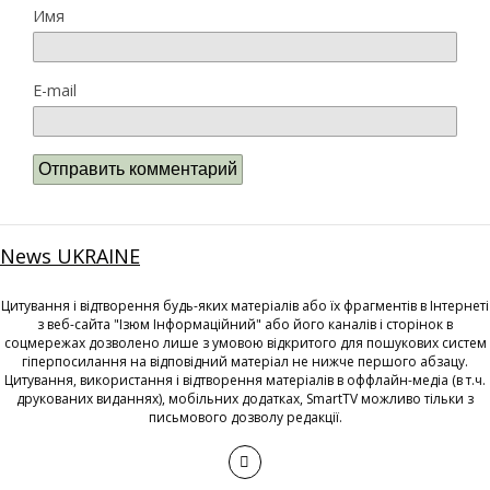
Имя
E-mail
News UKRAINE
Цитування і відтворення будь-яких матеріалів або їх фрагментів в Інтернеті
з веб-сайта "Ізюм Інформаційний" або його каналів і сторінок в
соцмережах дозволено лише з умовою відкритого для пошукових систем
гіперпосилання на відповідний матеріал не нижче першого абзацу.
Цитування, використання і відтворення матеріалів в оффлайн-медіа (в т.ч.
друкованих виданнях), мобільних додатках, SmartTV можливо тільки з
письмового дозволу редакції.