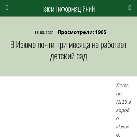
Ізюм Інформаційний
Просмотрели: 1965
18.08.2021
В Изюме почти три месяца не работает
детский сад
Детс
ад
№13 в
город
е
Изюм
е,