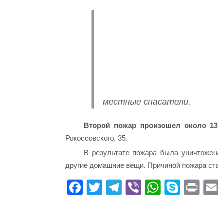
местные спасатели.
Второй пожар произошел около 13 
Рокоссовского, 35.
В результате пожара была уничтожен
другие домашние вещи. Причиной пожара ст
Fa
T
Te
Vi
W
S
Pr
ce
wi
le
be
ha
ky
in