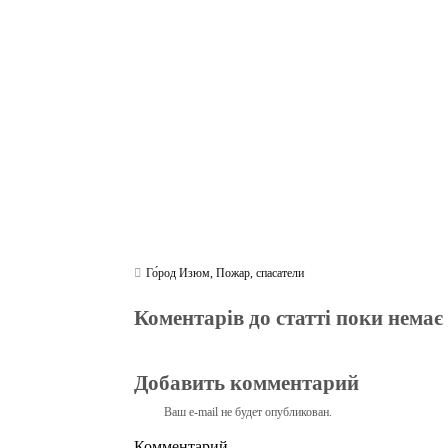
bo
tte
gr
r
ts
pe
t
ok
r
a
A
m
pp
Го́род Изюм
,
Пожар
,
спасатели
Коментарів до статті поки немає
Добавить комментарий
Ваш e-mail не будет опубликован.
Комментарий