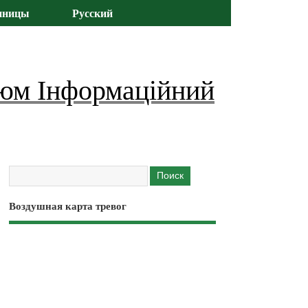
иницы
Русский
юм Інформаційний
Воздушная карта тревог