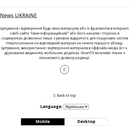
News UKRAINE
Цитування і відтворення будь-яких матеріалів або їх фрагментів в Інтернеті
з веб-сайта "Ізюм Інформаційний" або його каналів і сторінок в
соцмережах дозволено лише з умовою відкритого для пошукових систем
гіперпосилання на відповідний матеріал не нижче першого абзацу.
Цитування, використання і відтворення матеріалів в оффлайн-медіа (в т.ч.
друкованих виданнях), мобільних додатках, SmartTV можливо тільки з
письмового дозволу редакції.
Back to top
Language:
Mobile
Desktop