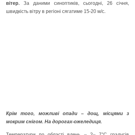
вітер.
За даними синоптиків, сьогодні, 26 січня,
швидкість вітру в регіоні сягатиме 15-20 м/с.
Крім того, можливі опади – дощ, місцями з
мокрим снігом. На дорогах-ожеледиця.
Температури по області вдень – 2– 7°C градусів