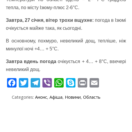
тепла, по місту Ізюму-плюс 2-6°C.
Завтра, 27 січня, вітер трохи вщухне:
погода в Ізюмі
очікується майже така, як сьогодні.
В основному, похмуро, невеликий дощ, тепліше, ніж
минулої ночі +4… + 5°C.
Завтра вдень погода
очікується + 4… + 8°C, ввечері
невеликий дощ.
F
T
T
Vi
W
S
Pr
E
ac
w
el
b
h
k
in
m
Categories:
Анонс
,
Афіша
,
Новини
,
Область
e
itt
e
er
at
y
t
ai
b
er
gr
s
p
l
o
a
A
e
o
m
p