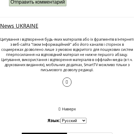
News UKRAINE
Цитування і відтворення будь-яких матеріалів або їх фрагментів в Інтернеті
з веб-сайта "Ізюм Інформаційний" або його каналів і сторінок в
соцмережах дозволено лише з умовою відкритого для пошукових систем
гіперпосилання на відповідний матеріал не нижче першого абзацу.
Цитування, використання і відтворення матеріалів в оффлайн-медіа (в т.ч.
друкованих виданнях), мобільних додатках, SmartTV можливо тільки з
письмового дозволу редакції.
Наверх
Язык: