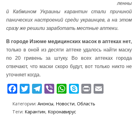
ленны
й Кабмином Украины карантин стали причиной
панических настроений среди украинцев, а на этом
сразу же решили заработать местные аптеки.
В городе Изюме медицинских масок в аптеках нет,
только в оной из десяти аптеке удалось найти маску
по 20 гривень за штуку. Во всех аптеках города
отвечают, что маски скоро будут, вот только никто не
уточняет когда.
F
T
T
Vi
W
S
Pr
E
ac
w
el
b
h
k
in
m
Категории:
Анонсы
,
Новости
,
Область
e
itt
e
er
at
y
t
ai
Теги:
Карантин
,
Коронавирус
b
er
gr
s
p
l
o
a
A
e
o
m
p