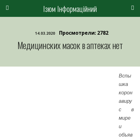
Ізюм Інформаційний
Просмотрели: 2782
14.03.2020
Медицинских масок в аптеках нет
Вспы
шка
корон
авиру
с в
мире
и
объяв