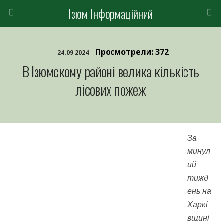
Ізюм Інформаційний
Просмотрели: 372
24.09.2024
В Ізюмскому районі велика кількість
лісових пожеж
За
минул
ий
тижд
ень на
Харкі
вщині