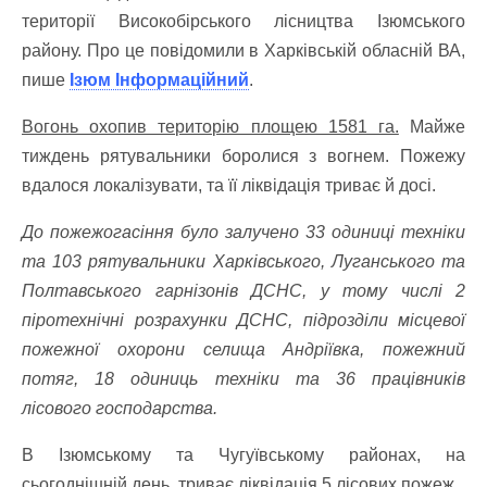
території Високобірського лісництва Ізюмського
району. Про це повідомили в Харківській обласній ВА,
пише
Ізюм Інформаційний
.
Вогонь охопив територію площею 1581 га.
Майже
тиждень рятувальники боролися з вогнем. Пожежу
вдалося локалізувати, та її ліквідація триває й досі.
До пожежогасіння було залучено 33 одиниці техніки
та 103 рятувальники Харківського, Луганського та
Полтавського гарнізонів ДСНС, у тому числі 2
піротехнічні розрахунки ДСНС, підрозділи місцевої
пожежної охорони селища Андріївка, пожежний
потяг, 18 одиниць техніки та 36 працівників
лісового господарства.
В Ізюмському та Чугуївському районах, на
сьогоднішній день, триває ліквідація 5 лісових пожеж.