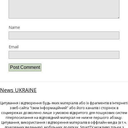
Name
Email
News UKRAINE
Цитування і відтворення будь-яких матеріалів або їх фрагментів в Інтернеті
з веб-сайта "Ізюм Інформаційний" або його каналів і сторінок в
соцмережах дозволено лише з умовою відкритого для пошукових систем
гіперпосилання на відповідний матеріал не нижче першого абзацу.
Цитування, використання і відтворення матеріалів в оффлайн-медіа (в т.ч.
друкованих виданнях), мобільних додатках, SmartTV можливо тільки з