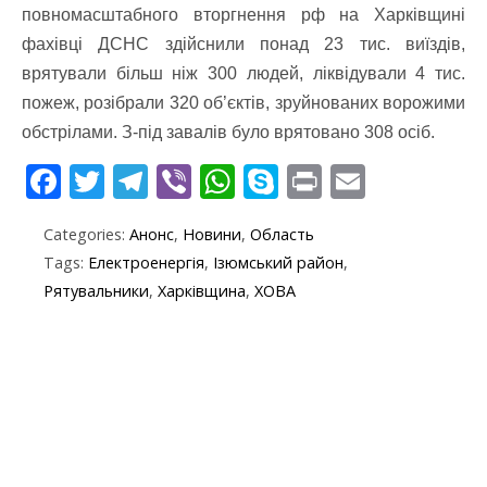
повномасштабного вторгнення рф на Харківщині
фахівці ДСНС здійснили понад 23 тис. виїздів,
врятували більш ніж 300 людей, ліквідували 4 тис.
пожеж, розібрали 320 об’єктів, зруйнованих ворожими
обстрілами. З-під завалів було врятовано 308 осіб.
F
T
T
Vi
W
S
Pr
E
ac
w
el
b
h
k
in
m
Categories:
Анонс
,
Новини
,
Область
e
itt
e
er
at
y
t
ai
Tags:
Електроенергія
,
Ізюмський район
,
b
er
gr
s
p
l
Рятувальники
,
Харківщина
,
ХОВА
o
a
A
e
o
m
p
k
p