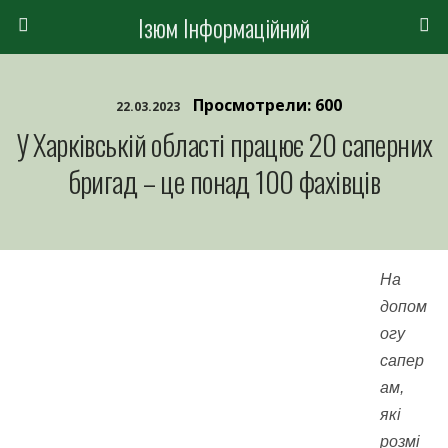
Ізюм Інформаційний
Просмотрели: 600
22.03.2023
У Харківській області працює 20 саперних
бригад – це понад 100 фахівців
На
допом
огу
сапер
ам,
які
розмі