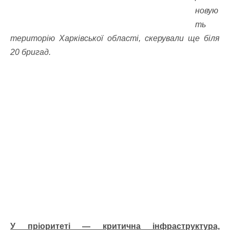
новую
ть
територію Харківської області, скерували ще біля
20 бригад.
У пріоритеті — критична інфраструктура,