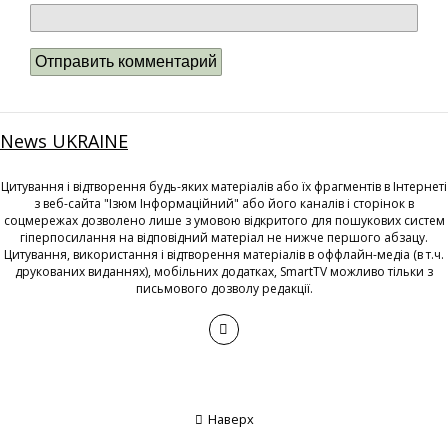
News UKRAINE
Цитування і відтворення будь-яких матеріалів або їх фрагментів в Інтернеті
з веб-сайта "Ізюм Інформаційний" або його каналів і сторінок в
соцмережах дозволено лише з умовою відкритого для пошукових систем
гіперпосилання на відповідний матеріал не нижче першого абзацу.
Цитування, використання і відтворення матеріалів в оффлайн-медіа (в т.ч.
друкованих виданнях), мобільних додатках, SmartTV можливо тільки з
письмового дозволу редакції.
Наверх