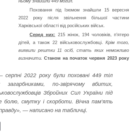
ньому знайшли 449 могил.
Поховання під Ізюмом знайшли 15 вересня
2022 року після звільнення більшої частини
Харківської області від російських військ.
Серед них:
215 жінок, 194 чоловіків, п’ятеро
дітей, а також 22 військовослужбовці.
Крім того,
виявили рештки 11 осіб, стать яких неможливо
визначити.
Станом на початок червня 2023 року
– серпні 2022 року були поховані 449 тіл
и загарбниками, по-звірячому вбитих,
ьковослужбовців Збройних Сил України під
це болю, смутку і скорботи. Вічна пам’ять
правду», — написано на табличці.
E