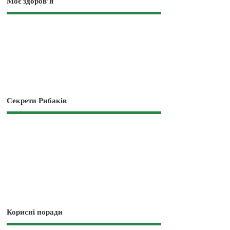
Моє здоров’я
Секрети Рибаків
Корисні поради