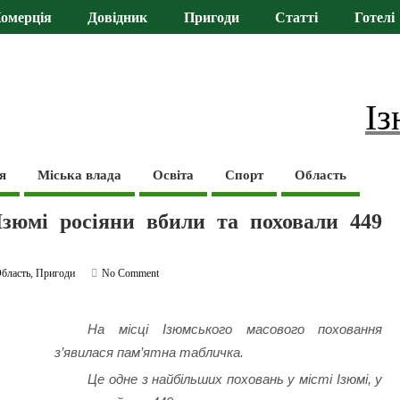
омерція
Довідник
Пригоди
Статті
Готелі
Із
я
Міська влада
Освіта
Спорт
Область
Ізюмі росіяни вбили та поховали 449
бласть
,
Пригоди
No Comment
На місці Ізюмського масового поховання
з’явилася пам’ятна табличка.
Це одне з найбільших поховань у місті Ізюмі, у