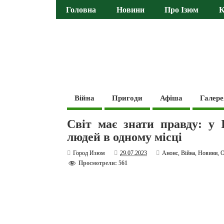
Головна
Новини
Про Ізюм
К
Війна
Пригоди
Афіша
Галере
Світ має знати правду: у 
людей в одному місці
Город Изюм
29.07.2023
Анонс
,
Війна
,
Новини
,
О
Просмотрели: 561