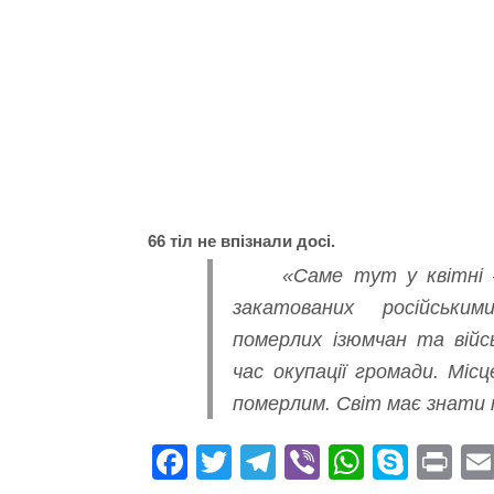
66 тіл не впізнали досі.
«Саме тут у квітні 
закатованих російським
померлих ізюмчан та війс
час окупації громади. Міс
померлим. Світ має знати 
Fa
T
Te
Vi
W
S
Pr