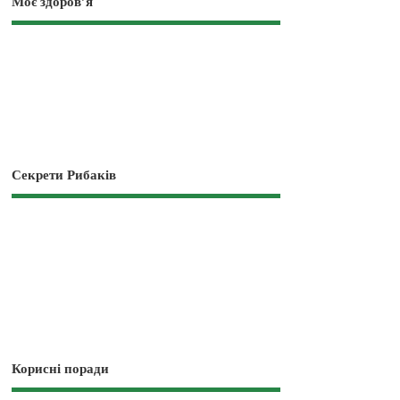
Моє здоров’я
Секрети Рибаків
Корисні поради