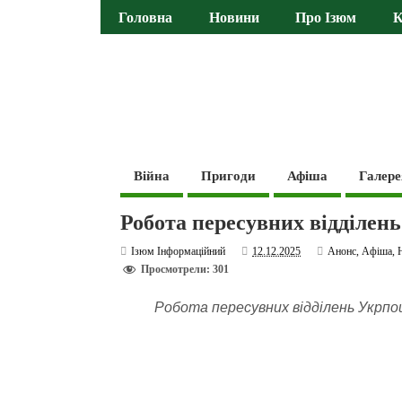
Головна
Новини
Про Ізюм
К
Війна
Пригоди
Афіша
Галере
Робота пересувних відділен
Ізюм Інформаційний
12.12.2025
Анонс
,
Афіша
,
Просмотрели: 301
Робота пересувних відділень Укрпо