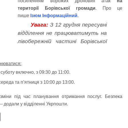
посиленням ворожих дронових атак
на
території Борівської громади
. Про це
пише
Ізюм Інформаційний
.
Увага:
З 12 грудня пересувні
відділення не працюватимуть на
лівобережній частині Борівської
снюватися:
суботу включно, з 09:30 до 11:00.
середа та п’ятниця з 10:00 до 13:00.
зміни під час планування отримання послуг. Безпека
 – додали у відділенні Укрпошти.
E
m