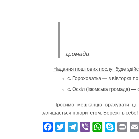
громади.
Надання поштових послуг буде здій
с. Гороховатка — з вівторка по 
с. Оскіл (Ізюмська громада) — 
Просимо мешканців врахувати ці 
залишається пріоритетом.
Бережіть себе!
Fa
T
Te
Vi
W
S
Pr
ce
wi
le
be
ha
ky
in