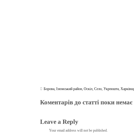
bo
tte
gr
r
ts
pe
t
ok
r
a
A
m
pp
Борова
,
Ізюмський район
,
Оскіл
,
Село
,
Укрпошта
,
Харківщ
Коментарів до статті поки немає
Leave a Reply
Your email address will not be published.