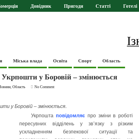
омерція
Довідник
Пригоди
Статті
Готелі
Із
я
Міська влада
Освіта
Спорт
Область
ь Укрпошти у Боровій – змінюється
Новини
,
Область
No Comment
шти у Боровій – змінюється.
Укрпошта
повідомляє
про зміни в роботі
пересувних відділень у зв’язку з різким
ускладненням безпекової ситуації та