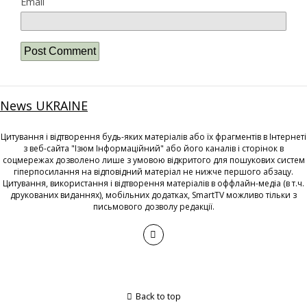
Email
News UKRAINE
Цитування і відтворення будь-яких матеріалів або їх фрагментів в Інтернеті
з веб-сайта "Ізюм Інформаційний" або його каналів і сторінок в
соцмережах дозволено лише з умовою відкритого для пошукових систем
гіперпосилання на відповідний матеріал не нижче першого абзацу.
Цитування, використання і відтворення матеріалів в оффлайн-медіа (в т.ч.
друкованих виданнях), мобільних додатках, SmartTV можливо тільки з
письмового дозволу редакції.
Back to top