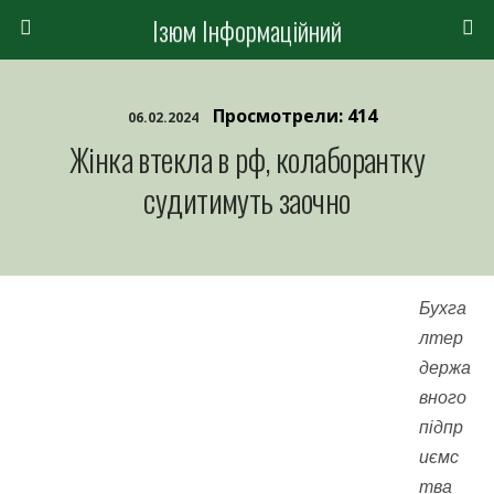
Ізюм Інформаційний
Просмотрели: 414
06.02.2024
Жінка втекла в рф, колаборантку
судитимуть заочно
Бухга
лтер
держа
вного
підпр
иємс
тва