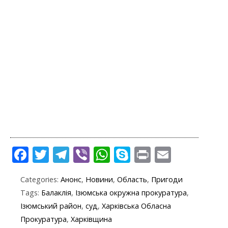
F
T
T
Vi
W
S
Pr
E
ac
w
el
b
h
k
in
m
Categories:
Анонс
,
Новини
,
Область
,
Пригоди
e
itt
e
er
at
y
t
ai
Tags:
Балаклія
,
Ізюмська окружна прокуратура
,
b
er
gr
s
p
l
Ізюмський район
,
суд
,
Харківська Обласна
o
a
A
e
Прокуратура
,
Харківщина