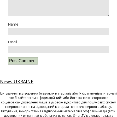
Name
Email
News UKRAINE
Цитування і відтворення будь-яких матеріалів або їх фрагментів в Інтернеті
з веб-сайта "Ізюм Інформаційний" або його каналів і сторінок в
соцмережах дозволено лише з умовою відкритого для пошукових систем
гіперпосилання на відповідний матеріал не нижче першого абзацу.
Цитування, використання і відтворення матеріалів в оффлайн-медіа (в т.ч.
друкованих виданнях), мобільних додатках, SmartTV можливо тільки з