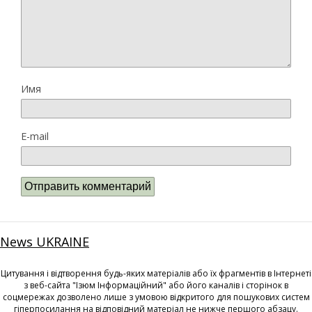
Имя
E-mail
News UKRAINE
Цитування і відтворення будь-яких матеріалів або їх фрагментів в Інтернеті
з веб-сайта "Ізюм Інформаційний" або його каналів і сторінок в
соцмережах дозволено лише з умовою відкритого для пошукових систем
гіперпосилання на відповідний матеріал не нижче першого абзацу.