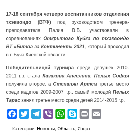
17-18 сентября четверо воспитанников отделения
тхэквондо (ВТФ)
под руководством тренера-
преподавателя Палия В.В. участвовали в
соревнованиях
Открытого Кубка по тхэквондо
ВТ «Битва за Континент» 2021,
который проходил
в г. Буча Киевской области.
Победительницей турнира
среди девушек 2010-
2011 г.р. стала
Казакова Ангелина, Пелых София
получила второе, а
Степанян Арте
м третье место
среди кадетов 2009-2007 г.р., самый молодой
Пелых
Тарас
занял третье место среди детей 2014-2015 г.р.
F
T
T
Vi
W
S
Pr
E
ac
w
el
b
h
k
in
m
Категории:
Новости
,
Область
,
Спорт
e
itt
e
er
at
y
t
ai