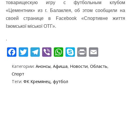
товарищескую игру с футбольным клубом
«Цементник» из г. Балаклея, об этом сообщили на
своей странице в Facebook «Спортивне життя
Ізюмської міської ОТГ».
.
F
T
T
Vi
W
S
Pr
E
ac
w
el
b
h
k
in
m
Категории:
Анонсы
,
Афиша
,
Новости
,
Область
,
e
itt
e
er
at
y
t
ai
Спорт
b
er
gr
s
p
l
Теги:
ФК Кремянец
,
футбол
o
a
A
e
o
m
p
k
p