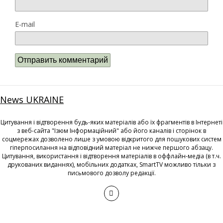
E-mail
News UKRAINE
Цитування і відтворення будь-яких матеріалів або їх фрагментів в Інтернеті
з веб-сайта "Ізюм Інформаційний" або його каналів і сторінок в
соцмережах дозволено лише з умовою відкритого для пошукових систем
гіперпосилання на відповідний матеріал не нижче першого абзацу.
Цитування, використання і відтворення матеріалів в оффлайн-медіа (в т.ч.
друкованих виданнях), мобільних додатках, SmartTV можливо тільки з
письмового дозволу редакції.