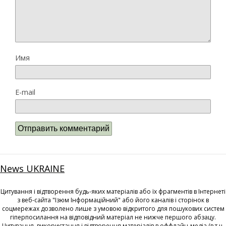
Имя
E-mail
News UKRAINE
Цитування і відтворення будь-яких матеріалів або їх фрагментів в Інтернеті
з веб-сайта "Ізюм Інформаційний" або його каналів і сторінок в
соцмережах дозволено лише з умовою відкритого для пошукових систем
гіперпосилання на відповідний матеріал не нижче першого абзацу.
Цитування, використання і відтворення матеріалів в оффлайн-медіа (в т.ч.