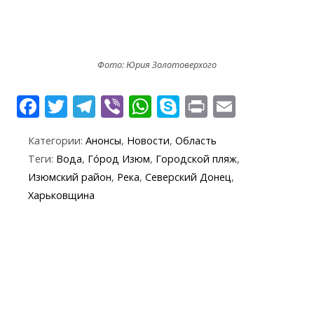
Фото: Юрия Золотоверхого
F
T
T
Vi
W
S
Pr
E
ac
w
el
b
h
k
in
m
Категории:
Анонсы
,
Новости
,
Область
e
itt
e
er
at
y
t
ai
Теги:
Вода
,
Го́род Изюм
,
Городской пляж
,
b
er
gr
s
p
l
Изюмский район
,
Река
,
Северский Донец
,
o
a
A
e
Харьковщина
o
m
p
k
p