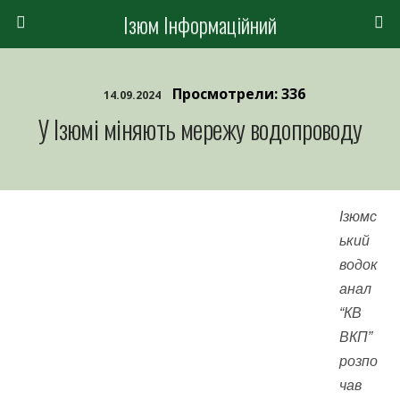
Ізюм Інформаційний
Просмотрели: 336
14.09.2024
У Ізюмі міняють мережу водопроводу
Ізюмс
ький
водок
анал
“КВ
ВКП”
розпо
чав