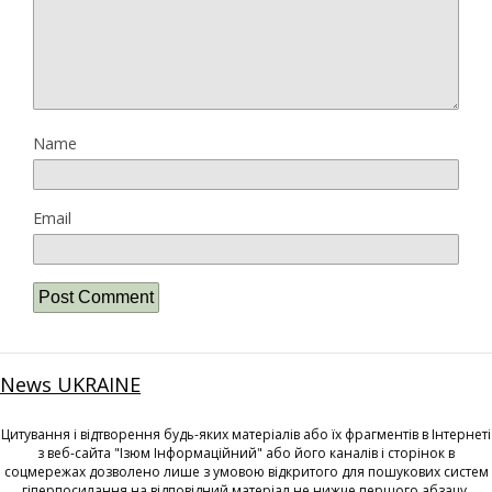
Name
Email
News UKRAINE
Цитування і відтворення будь-яких матеріалів або їх фрагментів в Інтернеті
з веб-сайта "Ізюм Інформаційний" або його каналів і сторінок в
соцмережах дозволено лише з умовою відкритого для пошукових систем
гіперпосилання на відповідний матеріал не нижче першого абзацу.