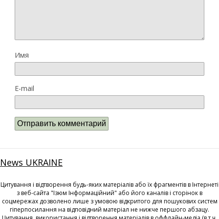
Имя
E-mail
News UKRAINE
Цитування і відтворення будь-яких матеріалів або їх фрагментів в Інтернеті
з веб-сайта "Ізюм Інформаційний" або його каналів і сторінок в
соцмережах дозволено лише з умовою відкритого для пошукових систем
гіперпосилання на відповідний матеріал не нижче першого абзацу.
Цитування, використання і відтворення матеріалів в оффлайн-медіа (в т.ч.