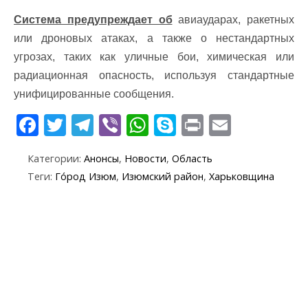
Система предупреждает об
авиаударах, ракетных
или дроновых атаках, а также о нестандартных
угрозах, таких как уличные бои, химическая или
радиационная опасность, используя стандартные
унифицированные сообщения.
F
T
T
Vi
W
S
Pr
E
ac
w
el
b
h
k
in
m
Категории:
Анонсы
,
Новости
,
Область
e
itt
e
er
at
y
t
ai
Теги:
Го́род Изюм
,
Изюмский район
,
Харьковщина
b
er
gr
s
p
l
o
a
A
e
o
m
p
k
p