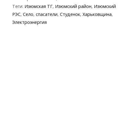
e
itt
e
er
at
y
t
ai
Теги:
Изюмская ТГ
,
Изюмский район
,
Изюмский
b
er
gr
s
p
l
РЭС
,
Село
,
спасатели
,
Студенок
,
Харьковщина
,
o
a
A
e
Электроэнергия
o
m
p
k
p