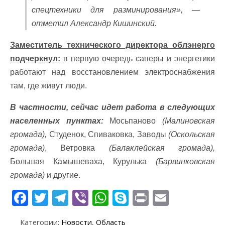
спецтехники для разминирования», —
отметил Александр Кишинский.
Заместитель технического директора облэнерго
подчеркнул:
в первую очередь саперы и энергетики
работают над восстановлением электроснабжения
там, где живут люди.
В частности, сейчас идет работа в следующих
населенных пунктах:
Мосьпаново
(Малиновская
громада),
Студенок, Спиваковка, Заводы
(Оскольская
громада)
, Ветровка
(Балаклейская громада),
Большая Камышеваха, Курулька
(Барвинковская
громада)
и другие.
F
T
T
Vi
W
S
Pr
E
ac
w
el
b
h
k
in
m
Категории:
Новости
,
Область