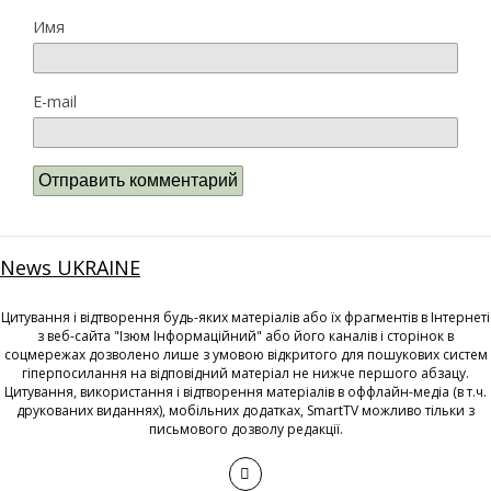
Имя
E-mail
News UKRAINE
Цитування і відтворення будь-яких матеріалів або їх фрагментів в Інтернеті
з веб-сайта "Ізюм Інформаційний" або його каналів і сторінок в
соцмережах дозволено лише з умовою відкритого для пошукових систем
гіперпосилання на відповідний матеріал не нижче першого абзацу.
Цитування, використання і відтворення матеріалів в оффлайн-медіа (в т.ч.
друкованих виданнях), мобільних додатках, SmartTV можливо тільки з
письмового дозволу редакції.