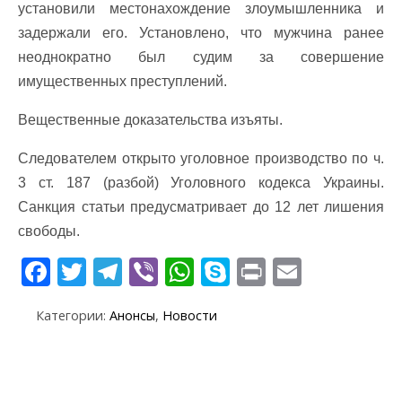
установили местонахождение злоумышленника и
задержали его. Установлено, что мужчина ранее
неоднократно был судим за совершение
имущественных преступлений.
Вещественные доказательства изъяты.
Следователем открыто уголовное производство по ч.
3 ст. 187 (разбой) Уголовного кодекса Украины.
Санкция статьи предусматривает до 12 лет лишения
свободы.
F
T
T
Vi
W
S
Pr
E
ac
w
el
b
h
k
in
m
Категории:
Анонсы
,
Новости
e
itt
e
er
at
y
t
ai
b
er
gr
s
p
l
o
a
A
e