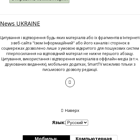
News UKRAINE
Цитування і відтворення будь-яких матеріалів або їх фрагментів в Інтернеті
з веб-сайта "Ізюм Інформаційний" або його каналів і сторінок в
соцмережах дозволено лише з умовою відкритого для пошукових систем
гіперпосилання на відповідний матеріал не нижче першого абзацу.
Цитування, використання і відтворення матеріалів в оффлайн-медіа (в т.ч.
друкованих виданнях), мобільних додатках, SmartTV можливо тільки з
письмового дозволу редакції.
Наверх
Язык:
Мобильн.
Компьютерная