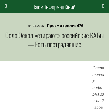
Ізюм Інформаційний
Просмотрели: 476
01.03.2026
Село Оскол «стирают» российские КАБы
— Есть пострадавшие
Опера
тивна
я
инфо
рмаци
я на 7
часов