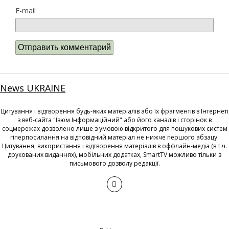
E-mail
News UKRAINE
Цитування і відтворення будь-яких матеріалів або їх фрагментів в Інтернеті
з веб-сайта "Ізюм Інформаційний" або його каналів і сторінок в
соцмережах дозволено лише з умовою відкритого для пошукових систем
гіперпосилання на відповідний матеріал не нижче першого абзацу.
Цитування, використання і відтворення матеріалів в оффлайн-медіа (в т.ч.
друкованих виданнях), мобільних додатках, SmartTV можливо тільки з
письмового дозволу редакції.