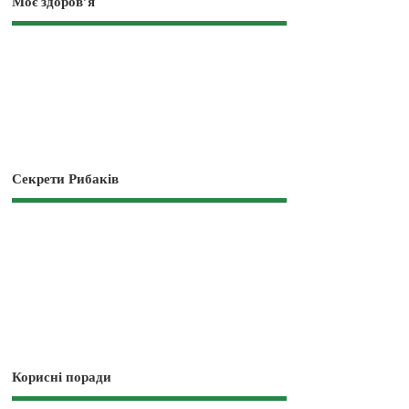
Моє здоров’я
Секрети Рибаків
Корисні поради