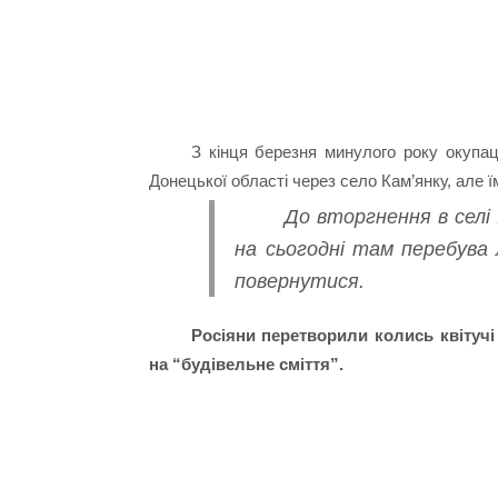
З кінця березня минулого року окупац
Донецької області через село Кам’янку, але їм
До вторгнення в селі
на сьогодні там перебува 
повернутися.
Росіяни перетворили колись квітучі
на “будівельне сміття”.