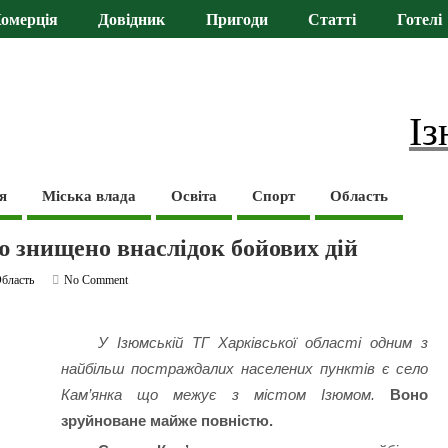
омерція
Довідник
Пригоди
Статті
Готелі
Із
я
Міська влада
Освіта
Спорт
Область
ю знищено внаслідок бойових дій
бласть
No Comment
У Ізюмській ТГ Харківської області одним з
найбільш постраждалих населених пунктів є село
Кам’янка що межує з містом Ізюмом.
Воно
зруйноване майже повністю.