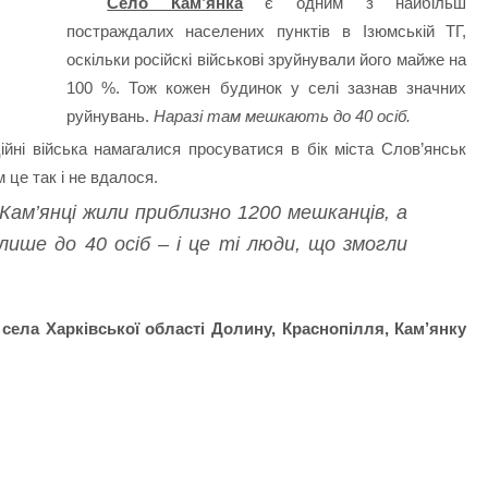
Село Кам’янка
є одним з найбільш
постраждалих населених пунктів в Ізюмській ТГ,
оскільки російскі військові зруйнували його майже на
100 %. Тож кожен будинок у селі зазнав значних
руйнувань.
Наразі там мешкають до 40 осіб.
ійні війська намагалися просуватися в бік міста Слов’янськ
 це так і не вдалося.
 Кам’янці жили приблизно 1200 мешканців, а
лише до 40 осіб – і це ті люди, що змогли
 села Харківської області Долину, Краснопілля, Кам’янку