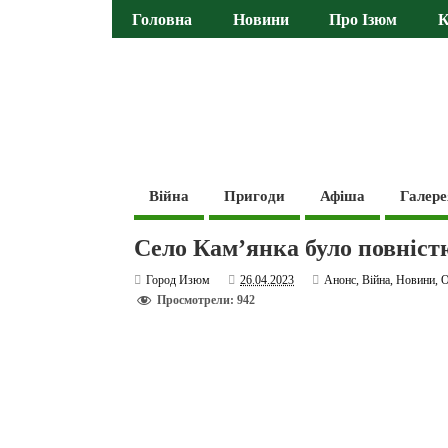
Головна
Новини
Про Ізюм
К
Війна
Пригоди
Афіша
Галере
Село Кам’янка було повніст
Город Изюм
26.04.2023
Анонс
,
Війна
,
Новини
,
О
Просмотрели: 942