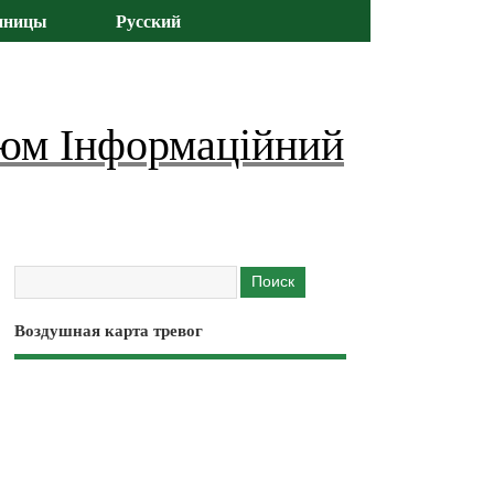
иницы
Русский
юм Інформаційний
Воздушная карта тревог