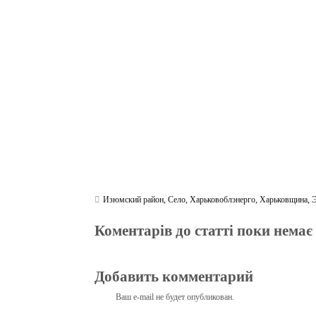
bo
tte
gr
r
ts
pe
t
ok
r
a
A
m
pp
Изюмский район
,
Село
,
Харьковоблэнерго
,
Харьковщина
,
Коментарів до статті поки немає
Добавить комментарий
Ваш e-mail не будет опубликован.