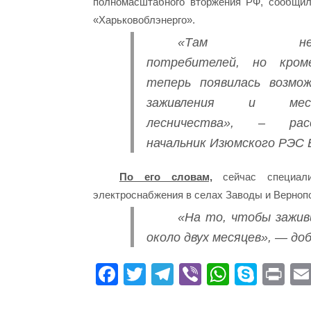
полномасштабного вторжения РФ, сообщи
«Харьковоблэнерго».
«Там немн
потребителей, но кром
теперь появилась возмо
заживления и мест
лесничества», – расс
начальник Изюмского РЭС
По его словам,
сейчас специали
электроснабжения в селах Заводы и Верноп
«На то, чтобы зажи
около двух месяцев», — доб
Fa
T
Te
Vi
W
S
Pr
ce
wi
le
be
ha
ky
in