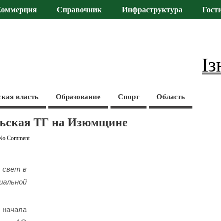
Коммерция
Справочник
Инфраструктура
Гост
Із
ская власть
Образование
Спорт
Область
ольская ТГ на Изюмщине
No Comment
 свет в
иальной
начала