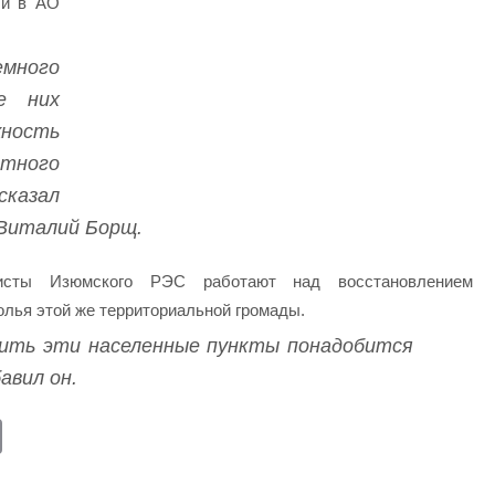
ли в АО
ого
е них
жность
ного
казал
 Виталий Борщ.
сты Изюмского РЭС работают над восстановлением
олья этой же территориальной громады.
вить эти населенные пункты понадобится
авил он.
E
m