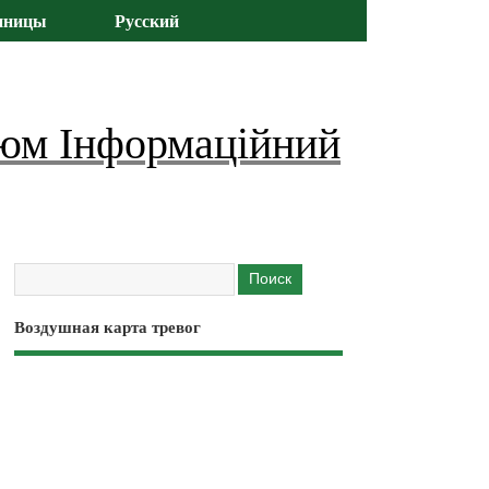
иницы
Русский
юм Інформаційний
Воздушная карта тревог