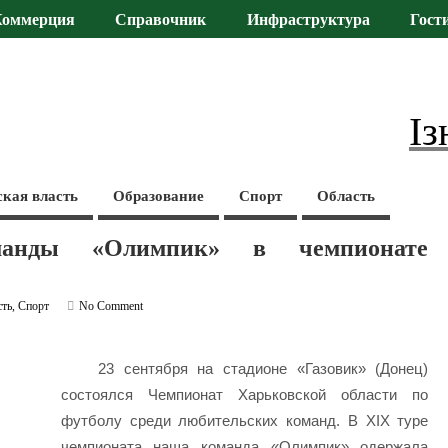
Коммерция
Справочник
Инфраструктура
Гост
Із
ская власть
Образование
Спорт
Область
манды «Олимпик» в чемпионате
сть
,
Спорт
No Comment
23 сентября на стадионе «Газовик» (Донец)
состоялся Чемпионат Харьковской области по
футболу среди любительских команд. В XIX туре
чемпионата наша команда
«Олимпик» одержала