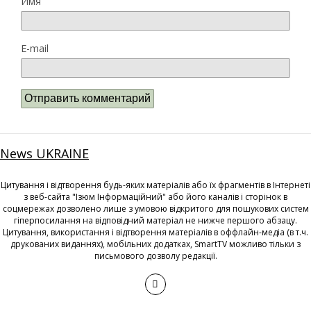
Имя
E-mail
News UKRAINE
Цитування і відтворення будь-яких матеріалів або їх фрагментів в Інтернеті
з веб-сайта "Ізюм Інформаційний" або його каналів і сторінок в
соцмережах дозволено лише з умовою відкритого для пошукових систем
гіперпосилання на відповідний матеріал не нижче першого абзацу.
Цитування, використання і відтворення матеріалів в оффлайн-медіа (в т.ч.
друкованих виданнях), мобільних додатках, SmartTV можливо тільки з
письмового дозволу редакції.