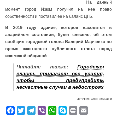
На данный
момент город Изюм получил на нее право
собственности и поставил ее на баланс ЦГБ.
В 2019 году здание, которое находится в
аварийном состоянии, будет снесено, об этом
сообщил городской голова Валерий Марченко во
время ежегодного публичного отчета перед
изюмской общиной.
Читайте также:
Городская
власть прилагает все усилия,
чтобы предупредить
несчастные случаи в недостроях
Источник: Обрії Ізюмщини
F
T
T
Vi
W
S
Pr
E