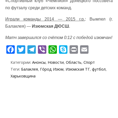
«Спортивный клуб «Чемпион» Донецкого поссовета
по футзалу среди детских команд.
Играли команды 2014 — 2015 г.р.
: Вымпел (г.
Балаклея) —
Изюмская ДЮСШ
.
Матч завершился со счётом 0:12 с победой изюмчан!
F
T
T
Vi
W
S
Pr
E
ac
w
el
b
h
k
in
m
Категории:
Анонсы
,
Новости
,
Область
,
Спорт
e
itt
e
er
at
y
t
ai
Теги:
Балаклея
,
Го́род Изюм
,
Изюмская ТГ
,
футбол
,
b
er
gr
s
p
l
Харьковщина
o
a
A
e
o
m
p
k
p