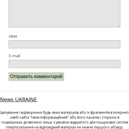
Имя
E-mail
News UKRAINE
Цитування і відтворення будь-яких матеріалів або їх фрагментів в Інтернеті
з веб-сайта "Ізюм Інформаційний" або його каналів і сторінок в
соцмережах дозволено лише з умовою відкритого для пошукових систем
гіперпосилання на відповідний матеріал не нижче першого абзацу.