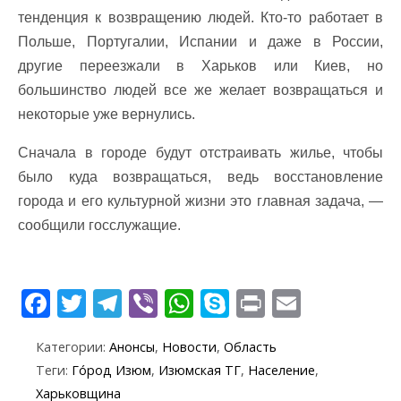
тенденция к возвращению людей. Кто-то работает в
Польше, Португалии, Испании и даже в России,
другие переезжали в Харьков или Киев, но
большинство людей все же желает возвращаться и
некоторые уже вернулись.
Сначала в городе будут отстраивать жилье, чтобы
было куда возвращаться, ведь восстановление
города и его культурной жизни это главная задача, —
сообщили госслужащие.
F
T
T
Vi
W
S
Pr
E
ac
w
el
b
h
k
in
m
Категории:
Анонсы
,
Новости
,
Область
e
itt
e
er
at
y
t
ai
Теги:
Го́род Изюм
,
Изюмская ТГ
,
Население
,
b
er
gr
s
p
l
Харьковщина