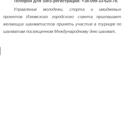
Телефон для SMS-регистрации: +38-099-33-620-78.
Управление молодежи, спорта и имиджевых
проектов Изюмского городского совета приглашает
желающих шахматистов принять участие в турнире по
шахматам посвященном Международному дню шахмат.
E
m
ail