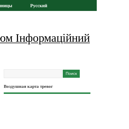
иницы
Русский
юм Інформаційний
Воздушная карта тревог