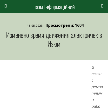
Ізюм Інформаційний
Просмотрели: 1604
18.05.2023
Изменено время движения электричек в
Изюм
В
связи
с
ремон
тным
и
рабо