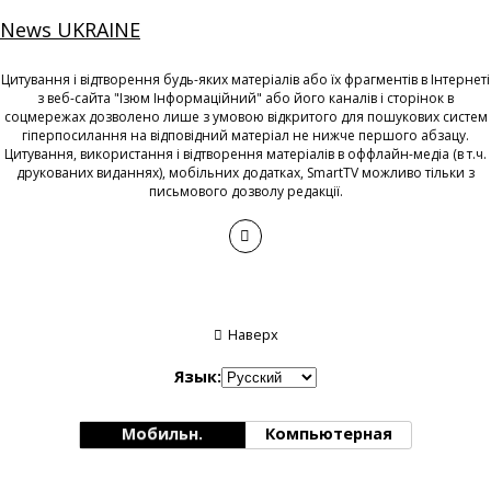
News UKRAINE
Цитування і відтворення будь-яких матеріалів або їх фрагментів в Інтернеті
з веб-сайта "Ізюм Інформаційний" або його каналів і сторінок в
соцмережах дозволено лише з умовою відкритого для пошукових систем
гіперпосилання на відповідний матеріал не нижче першого абзацу.
Цитування, використання і відтворення матеріалів в оффлайн-медіа (в т.ч.
друкованих виданнях), мобільних додатках, SmartTV можливо тільки з
письмового дозволу редакції.
Наверх
Язык:
Мобильн.
Компьютерная