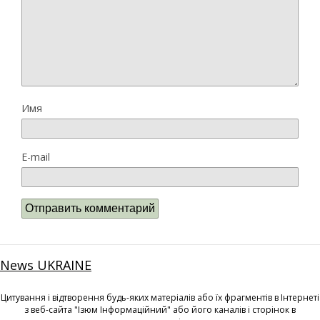
Имя
E-mail
News UKRAINE
Цитування і відтворення будь-яких матеріалів або їх фрагментів в Інтернеті
з веб-сайта "Ізюм Інформаційний" або його каналів і сторінок в