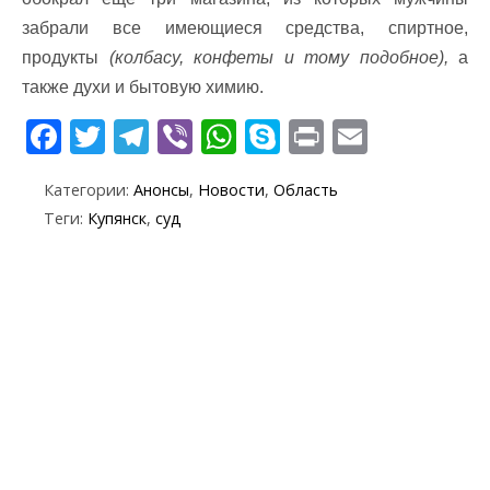
забрали все имеющиеся средства, спиртное,
продукты
(колбасу, конфеты и тому подобное),
а
также духи и бытовую химию.
F
T
T
Vi
W
S
Pr
E
ac
w
el
b
h
k
in
m
Категории:
Анонсы
,
Новости
,
Область
e
itt
e
er
at
y
t
ai
Теги:
Купянск
,
суд
b
er
gr
s
p
l
o
a
A
e
o
m
p
k
p