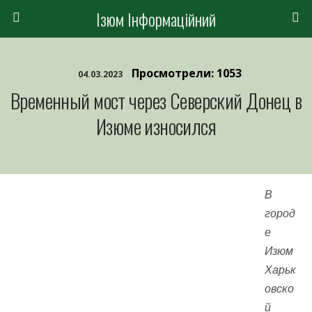
Ізюм Інформаційний
Просмотрели: 1053
04.03.2023
Временный мост через Северский Донец в
Изюме износился
В
город
е
Изюм
Харьк
овско
й