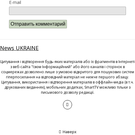
E-mail
News UKRAINE
Цитування і відтворення будь-яких матеріалів або їх фрагментів в Інтернеті
з веб-сайта "Ізюм Інформаційний" або його каналів і сторінок в
соцмережах дозволено лише з умовою відкритого для пошукових систем
гіперпосилання на відповідний матеріал не нижче першого абзацу.
Цитування, використання і відтворення матеріалів в оффлайн-медіа (в т.ч.
друкованих виданнях), мобільних додатках, SmartTV можливо тільки з
письмового дозволу редакції.
Наверх