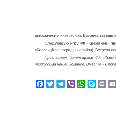
динамичной и интересной.
Встреча заверши
Следующую игру ФК «Кремянец» пров
«Колос» (Красноградский район). Встреча со
Приглашаем болельщиков ФК «Кремя
необходима нашей команде. Вместе – к побе
Fa
T
Te
Vi
W
S
Pr
ce
wi
le
be
ha
ky
in
bo
tte
gr
r
ts
pe
t
ok
r
a
A