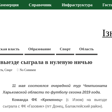
Коммерция
Справочник
Инфраструктура
Гост
Із
ская власть
Образование
Спорт
Область
выезде сыграла в нулевую ничью
сть
,
Спорт
No Comment
11 мая состоялся очередной тур Чемпионата
Харьковской области по футболу сезона 2019 года.
Команда ФК «Кремянец»
(г. Изюм) на выезде
сыграла с ФК «Газовик» (пгт Донец, Балаклейский район).