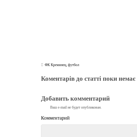
m
pp
ФК Кремянец
,
футбол
Коментарів до статті поки немає
Добавить комментарий
Ваш e-mail не будет опубликован.
Комментарий