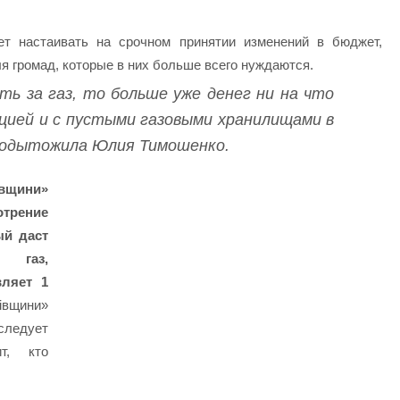
т настаивать на срочном принятии изменений в бюджет,
я громад, которые в них больше всего нуждаются.
ть за газ, то больше уже денег ни на что
цией и с пустыми газовыми хранилищами в
 подытожила Юлия Тимошенко.
івщини»
отрение
ый даст
 газ,
вляет 1
вщини»
следует
т, кто