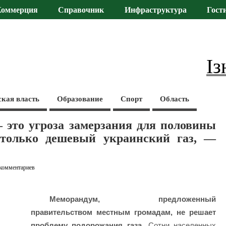
Коммерция
Справочник
Инфраструктура
Гост
Із
ская власть
Образование
Спорт
Область
это угроза замерзания для половины
 только дешевый украинский газ, —
 комментариев
Меморандум, предложенный
правительством местным громадам, не решает
проблему подорожания газа.
Сотни населенных