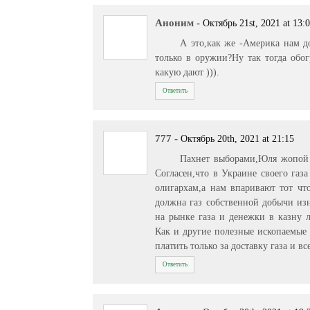
Аноним
-
Октябрь 21st, 2021 at 13:
А это,как же -Америка нам 
только в оружии?Ну так тогда обо
какую дают ))).
Ответить
777
-
Октябрь 20th, 2021 at 21:15
Пахнет выборами,Юля жопой ч
Согласен,что в Украине своего газ
олигархам,а нам впаривают тот что
должна газ собственной добычи изн
на рынке газа и денежки в казну 
Как и другие полезные ископаемые 
платить только за доставку газа и вс
Ответить