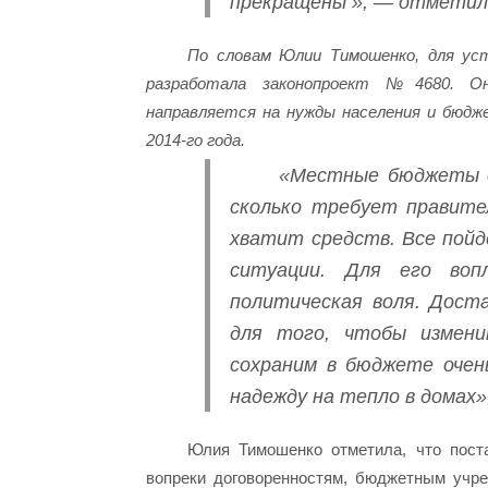
прекращены », — отметила
По словам Юлии Тимошенко, для ус
разработала законопроект №4680. О
направляется на нужды населения и бюдж
2014-го года.
«Местные бюджеты с
сколько требует правите
хватит средств. Все пойд
ситуации. Для его во
политическая воля. Дост
для того, чтобы измен
сохраним в бюджете очен
надежду на тепло в домах
Юлия Тимошенко отметила, что поста
вопреки договоренностям, бюджетным учре