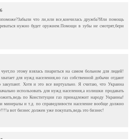
06
допоможе?Забыли что ли,или все,кончилась дружба?Или помощь
греваться нужно будет оружием.Помощи в зубы не смотрят,бери
ует,по этому взялась пиариться на самом больном для людей!
а хватает для нужд населения,но газ собственной добычи отдают
 закупают. Хотя и это все виртуально. Я считаю, что Украина
ачально использовать для нужд населения,а излишки продавать
ложить,ведь по Конституции газ принадлежит народу Украины!
и минералы и т.д. по справедливости население вообще должно
е!!!!а вот бизнес должен уже покупать,ведь это бизнес!