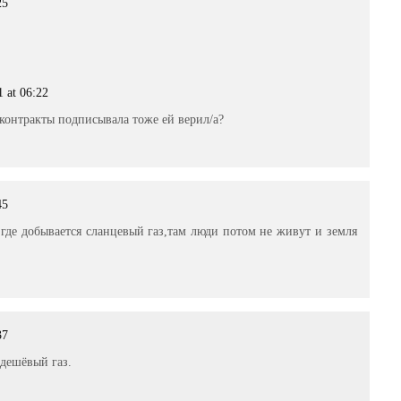
25
1 at 06:22
 контракты подписывала тоже ей верил/а?
45
 где добывается сланцевый газ,там люди потом не живут и земля
37
 дешёвый газ.