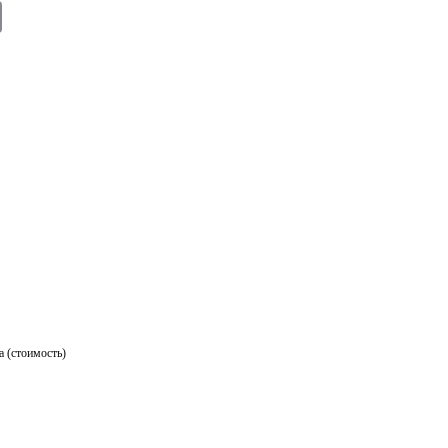
E
m
ail
а (стоимость)