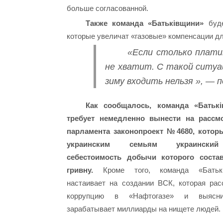
больше согласованной.
Также команда «Батьківщини»
буде
которые увеличат «газовые» компенсации дл
«Если столько плати
не хватит. С такой ситуа
зиму входить нельзя », —
Как сообщалось, команда «Батьк
требует немедленно вынести на рассм
парламента законопроект №4680, котор
украинским семьям украинский
себестоимость добычи которого соста
гривну.
Кроме того, команда «Батькі
настаивает на создании ВСК, которая рас
коррупцию в «Нафтогазе» и выясни
зарабатывает миллиарды на нищете людей.