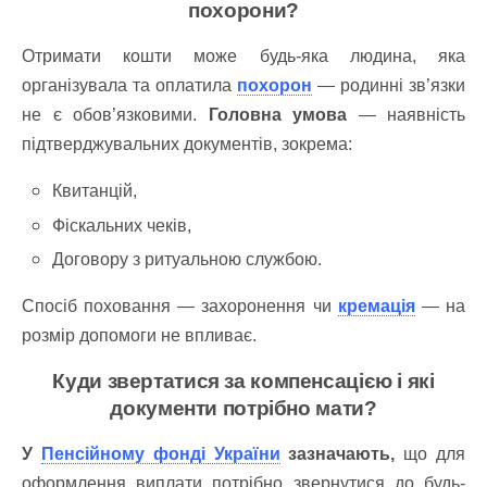
похорони?
Отримати кошти може будь-яка людина, яка
організувала та оплатила
похорон
— родинні зв’язки
не є обов’язковими.
Головна умова
— наявність
підтверджувальних документів, зокрема:
Квитанцій,
Фіскальних чеків,
Договору з ритуальною службою.
Спосіб поховання — захоронення чи
кремація
— на
розмір допомоги не впливає.
Куди звертатися за компенсацією і які
документи потрібно мати?
У
Пенсійному фонді України
зазначають,
що для
оформлення виплати потрібно звернутися до будь-