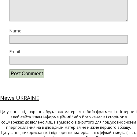
Name
Email
News UKRAINE
Цитування і відтворення будь-яких матеріалів або їх фрагментів в Інтернеті
з веб-сайта "Ізюм Інформаційний" або його каналів і сторінок в
соцмережах дозволено лише з умовою відкритого для пошукових систем
гіперпосилання на відповідний матеріал не нижче першого абзацу.
Цитування, використання і відтворення матеріалів в оффлайн-медіа (в т.ч.