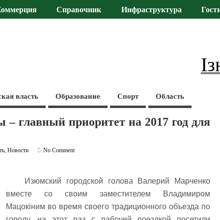
Коммерция
Справочник
Инфраструктура
Гост
Із
ская власть
Образование
Спорт
Область
 – главный приоритет на 2017 год для
ть
,
Новости
No Comment
Изюмский городской голова Валерий Марченко
вместе со своим заместителем Владимиром
Мацокіним во время своего традиционного объезда по
городу, на этот раз с рабочей поездкой посетили