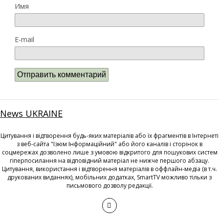
Имя
E-mail
News UKRAINE
Цитування і відтворення будь-яких матеріалів або їх фрагментів в Інтернеті
з веб-сайта "Ізюм Інформаційний" або його каналів і сторінок в
соцмережах дозволено лише з умовою відкритого для пошукових систем
гіперпосилання на відповідний матеріал не нижче першого абзацу.
Цитування, використання і відтворення матеріалів в оффлайн-медіа (в т.ч.
друкованих виданнях), мобільних додатках, SmartTV можливо тільки з
письмового дозволу редакції.