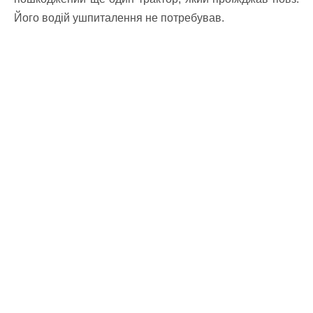
Його водій ушпиталення не потребував.