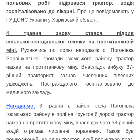
польових робіт підірвався трактор, водія
госпіталізовано до лікарні.
Про це повідомляють у
ГУ ДСНС України у Харківській області.
4 травня знову стався підрив
сільськогосподарської техніки на протитанковій
міні.
Рухаючись по полю неподалік с. Погонівка
Барвінківської громади Ізюмського району, трактор
наїхав на протитанкову міну. Внаслідок вибуху 37-
річний тракторист зазнав численних тілесних
ушкоджень. Постраждалого госпіталізовано до
медичного закладу.
Нагадаємо,
3 травня в районі села Погонівка
Ізюмського району в полі на ґрунтовій дорозі трактор
наїхав на протитанкову міну, внаслідок чого 58-річний
водій отримав численні поранення. Також був
пошкоджений ще один трактор, який проїжджав повз.