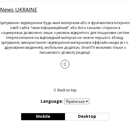
News UKRAINE
Цитування і відтворення будь-яких матеріалів або їх фрагментів в Інтернеті
з веб-сайта "Ізюм Інформаційний" або його каналів і сторінок в
соцмережах дозволено лише з умовою відкритого для пошукових систем
гіперпосилання на відповідний матеріал не нижче першого абзацу.
Цитування, використання і відтворення матеріалів в оффлайн-медіа (в т.ч.
друкованих виданнях), мобільних додатках, SmartTV можливо тільки з
письмового дозволу редакції.
Back to top
Language:
Mobile
Desktop