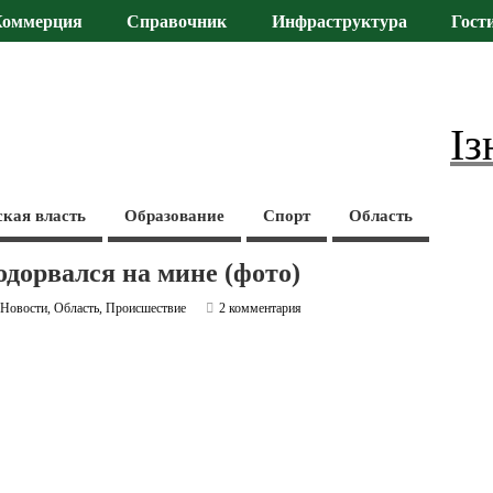
Коммерция
Справочник
Инфраструктура
Гост
Із
ская власть
Образование
Спорт
Область
одорвался на мине (фото)
,
Новости
,
Область
,
Происшествие
2 комментария