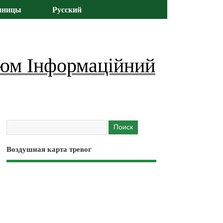
иницы
Русский
юм Інформаційний
Воздушная карта тревог