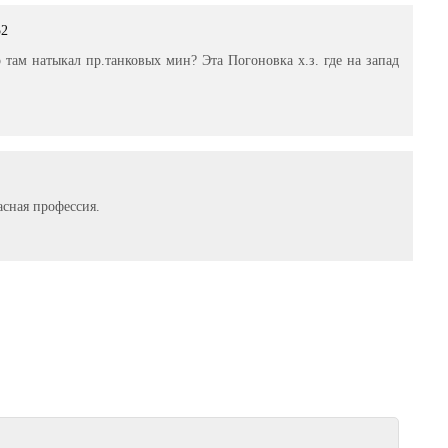
52
о там натыкал пр.танковых мин? Эта Погоновка х.з. где на запад
асная профессия.