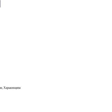
E
m
ail
ли
,
Харьковщина