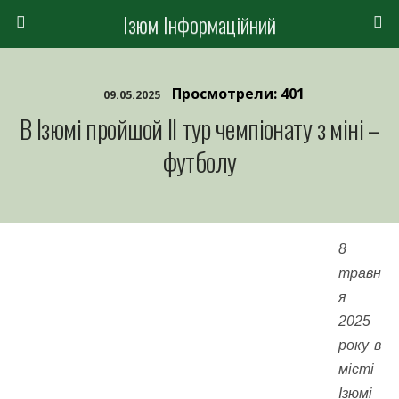
Ізюм Інформаційний
Просмотрели: 401
09.05.2025
В Ізюмі пройшой II тур чемпіонату з міні –
футболу
8
травн
я
2025
року в
місті
Ізюмі