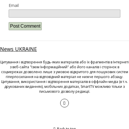
Email
News UKRAINE
Цитування і відтворення будь-яких матеріалів або їх фрагментів в Інтернеті
з веб-сайта "Ізюм Інформаційний" або його каналів і сторінок в
соцмережах дозволено лише з умовою відкритого для пошукових систем
гіперпосилання на відповідний матеріал не нижче першого абзацу.
Цитування, використання і відтворення матеріалів в оффлайн-медіа (в т.ч.
друкованих виданнях), мобільних додатках, SmartTV можливо тільки з
письмового дозволу редакції.
Back to top