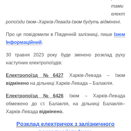
тами
елект
ропоїзди Ізюм–Харків-Левада-Ізюм будуть відмінені.
Про це повідомили в Південній залізниці, пише
Ізюм
Інформаційний
.
30 травня 2023 року буде змінено розклад руху
наступних електропоїздів:
Електропоїзд №6427
Харків-Левада – Ізюм
відмінено
на дільниці Харків-Левада – Балаклія.
Електропоїзд №6426
Ізюм – Харків-Левада
обмежено до ст. Балаклія, на дільниці Балаклія–
Харків-Левада
відмінено.
Розклад електричок з залізничного