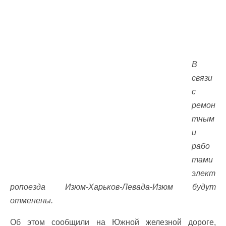
В
связи
с
ремон
тным
и
рабо
тами
элект
ропоезда Изюм-Харьков-Левада-Изюм будут
отменены.
Об этом сообщили на Южной железной дороге,