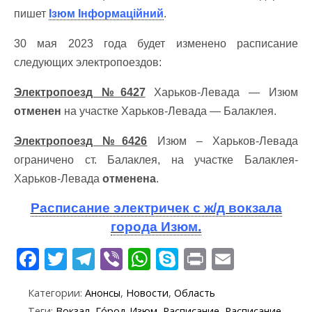
пишет
Ізюм Інформаційний
.
30 мая 2023 года будет изменено расписание
следующих электропоездов:
Электропоезд №6427
Харьков-Левада — Изюм
отменен
на участке Харьков-Левада — Балаклея.
Электропоезд №6426
Изюм – Харьков-Левада
ограничено ст. Балаклея, на участке Балаклея-
Харьков-Левада
отменена
.
Расписание электричек с ж/д вокзала
города Изюм.
F
T
T
Vi
W
S
Pr
E
ac
w
el
b
h
k
in
m
Категории:
Анонсы
,
Новости
,
Область
e
itt
e
er
at
y
t
ai
Теги:
Вокзал
,
Го́род Изюм
,
Расписание
,
Расписание