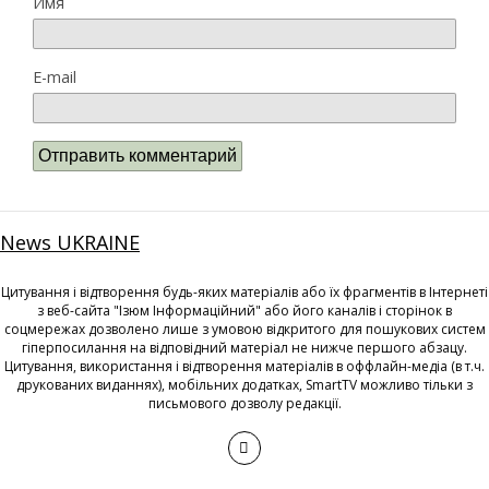
Имя
E-mail
News UKRAINE
Цитування і відтворення будь-яких матеріалів або їх фрагментів в Інтернеті
з веб-сайта "Ізюм Інформаційний" або його каналів і сторінок в
соцмережах дозволено лише з умовою відкритого для пошукових систем
гіперпосилання на відповідний матеріал не нижче першого абзацу.
Цитування, використання і відтворення матеріалів в оффлайн-медіа (в т.ч.
друкованих виданнях), мобільних додатках, SmartTV можливо тільки з
письмового дозволу редакції.