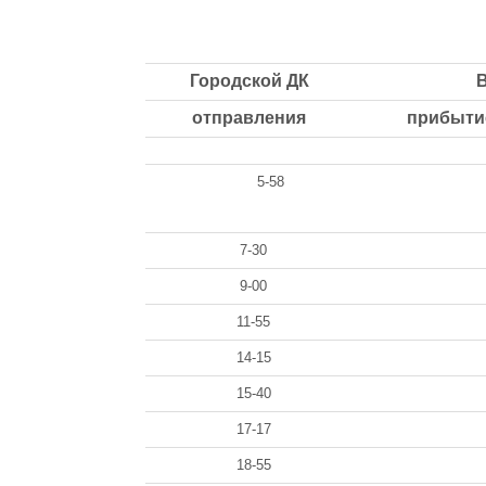
Городской ДК
отправления
прибыти
5-58
7-30
9-00
11-55
14-15
15-40
17-17
18-55