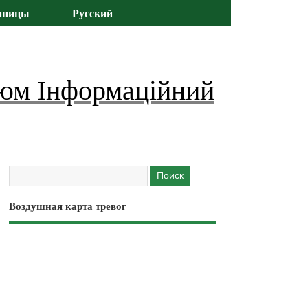
иницы
Русский
юм Інформаційний
Воздушная карта тревог