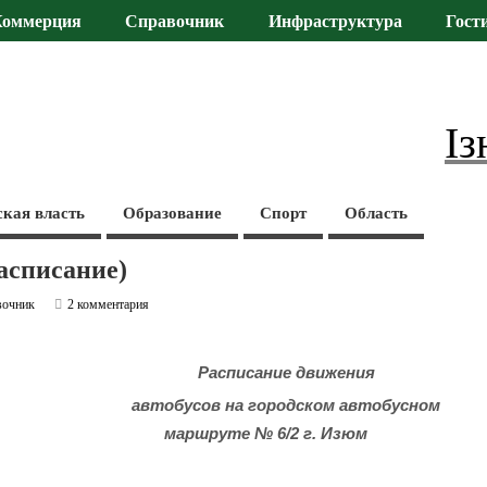
Коммерция
Справочник
Инфраструктура
Гост
Із
ская власть
Образование
Спорт
Область
асписание)
вочник
2 комментария
Расписание движения
автобусов на городском автобусном
маршруте № 6/2 г. Изюм