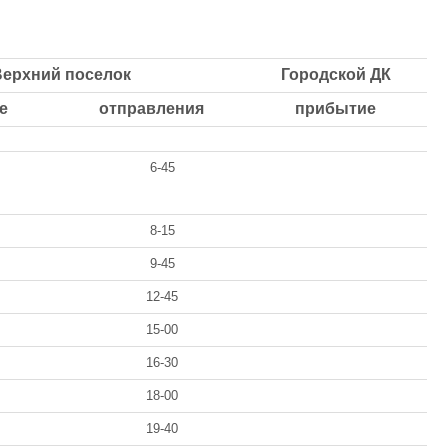
Верхний поселок
Городской ДК
е
отправления
прибытие
6-45
8-15
9-45
12-45
15-00
16-30
18-00
19-40