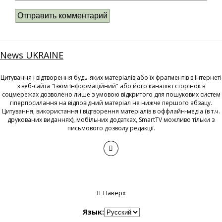
News UKRAINE
Цитування і відтворення будь-яких матеріалів або їх фрагментів в Інтернеті
з веб-сайта "Ізюм Інформаційний" або його каналів і сторінок в
соцмережах дозволено лише з умовою відкритого для пошукових систем
гіперпосилання на відповідний матеріал не нижче першого абзацу.
Цитування, використання і відтворення матеріалів в оффлайн-медіа (в т.ч.
друкованих виданнях), мобільних додатках, SmartTV можливо тільки з
письмового дозволу редакції.
Наверх
Язык: